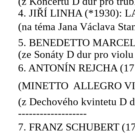
(z Koncertu D dur pro trub
4. JIŘÍ LINHA (*1930):
(na téma Jana Václava Stam
5. BENEDETTO MARCELL
(ze Sonáty D dur pro violu
6. ANTONÍN REJCHA (177
(MINETTO  ALLEGRO V
(z Dechového kvintetu D du
-------------------
7. FRANZ SCHUBERT (17