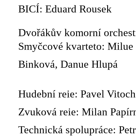
BICÍ: Eduard Rousek
Dvořákův komorní orchest
Smyčcové kvarteto: Milue
Binková, Danue Hlupá
Hudební reie: Pavel Vitoch
Zvuková reie: Milan Papír
Technická spolupráce: Petr 