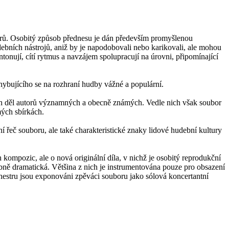
nrů. Osobitý způsob přednesu je dán především promyšlenou
bních nástrojů, aniž by je napodobovali nebo karikovali, ale mohou
ntonují, cítí rytmus a navzájem spolupracují na úrovni, připomínající
ybujícího se na rozhraní hudby vážné a populární.
ch děl autorů významných a obecně známých. Vedle nich však soubor
mých sbírkách.
 řeč souboru, ale také charakteristické znaky lidové hudební kultury
ompozic, ale o nová originální díla, v nichž je osobitý reprodukční
ebně dramatická. Většina z nich je instrumentována pouze pro obsazení
chestru jsou exponováni zpěváci souboru jako sólová koncertantní