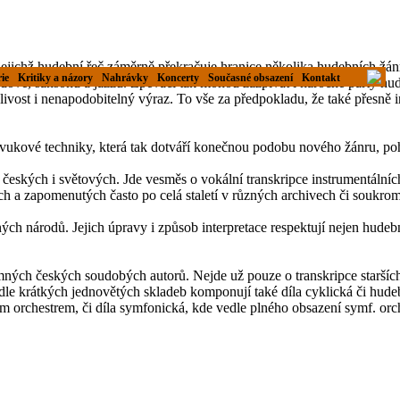
jichž hudební řeč záměrně překračuje hranice několika hudebních žá
ie
Kritiky a názory
Nahrávky
Koncerty
Současné obsazení
Kontakt
ové, šansonu a jazzu. Zpěváci tak mohou zazpívat i náročné party hude
blivost i nenapodobitelný výraz. To vše za předpokladu, že také přesně i
vukové techniky, která tak dotváří konečnou podobu nového žánru, poh
eských i světových. Jde vesměs o vokální transkripce instrumentální
ých a zapomenutých často po celá staletí v různých archivech či soukro
ch národů. Jejich úpravy i způsob interpretace respektují nejen hudební
ých českých soudobých autorů. Nejde už pouze o transkripce starších k
vedle krátkých jednovětých skladeb komponují také díla cyklická či hud
ím orchestrem, či díla symfonická, kde vedle plného obsazení symf. or