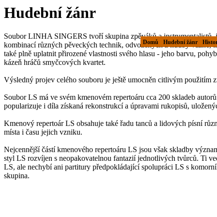
Hudební žánr
Soubor LINHA SINGERS tvoří skupina zpěváků a instrumentalistů, je
Domů
Hudební žánr
Histor
kombinací různých pěveckých technik, odvozených z hudby vážné, lid
také plně uplatnit přirozené vlastnosti svého hlasu - jeho barvu, pohy
kázeň hráčů smyčcových kvartet.
Výsledný projev celého souboru je ještě umocněn citlivým použitím z
Soubor LS má ve svém kmenovém repertoáru cca 200 skladeb autorů č
popularizuje i díla získaná rekonstrukcí a úpravami rukopisů, uložen
Kmenový repertoár LS obsahuje také řadu tanců a lidových písní různý
místa i času jejich vzniku.
Nejcennější částí kmenového repertoáru LS jsou však skladby významn
styl LS rozvíjen s neopakovatelnou fantazií jednotlivých tvůrců. Ti 
LS, ale nechybí ani partitury předpokládající spolupráci LS s komorn
skupina.